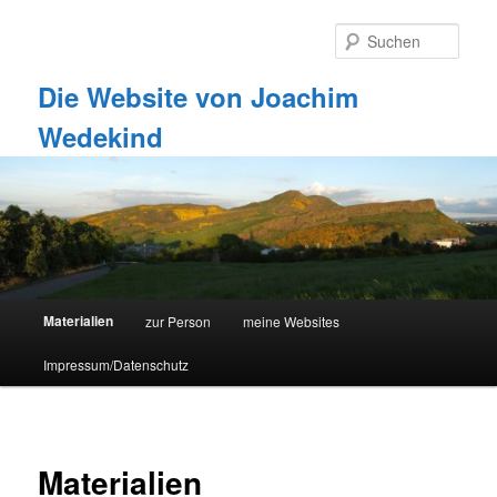
Zum
primären
Such
Inhalt
springen
Die Website von Joachim
Wedekind
Hauptmenü
Materialien
zur Person
meine Websites
Impressum/Datenschutz
Materialien