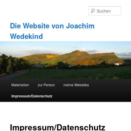
Zum
primären
Such
Inhalt
springen
Die Website von Joachim
Wedekind
Hauptmenü
Materialien
zur Person
meine Websites
Impressum/Datenschutz
Impressum/Datenschutz