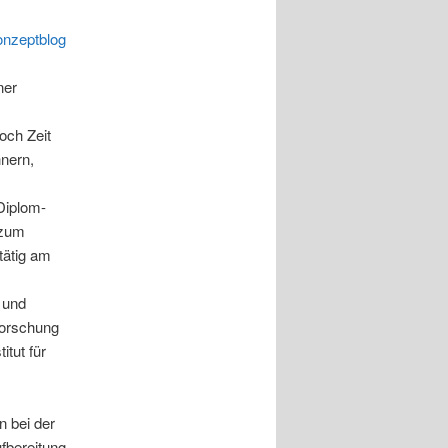
onzeptblog
ner
och Zeit
nern,
Diplom-
 zum
tätig am
 und
forschung
itut für
n bei der
fbereitung