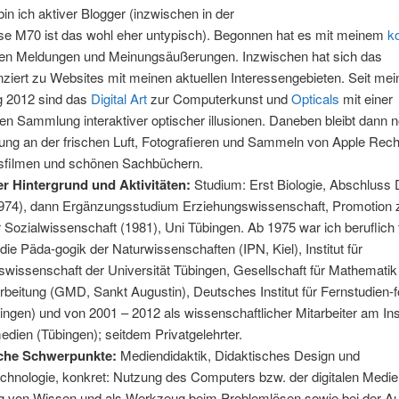
in ich aktiver Blogger (inzwischen in der
sse M70 ist das wohl eher untypisch). Begonnen hat es mit meinem
k
llen Meldungen und Meinungsäußerungen. Inzwischen hat sich das
nziert zu Websites mit meinen aktuellen Interessengebieten. Seit mei
g 2012 sind das
Digital Art
zur Computerkunst und
Opticals
mit einer
 Sammlung interaktiver optischer illusionen. Daneben bleibt dann n
ung an der frischen Luft, Fotografieren und Sammeln von Apple Rech
sfilmen und schönen Sachbüchern.
er Hintergrund und Aktivitäten:
Studium: Erst Biologie, Abschluss 
1974), dann Ergänzungsstudium Erziehungswissenschaft, Promotion
 Sozialwissenschaft (1981), Uni Tübingen. Ab 1975 war ich beruflich 
r die Päda-gogik der Naturwissenschaften (IPN, Kiel), Institut für
wissenschaft der Universität Tübingen, Gesellschaft für Mathematik
beitung (GMD, Sankt Augustin), Deutsches Institut für Fernstudien-
ingen) und von 2001 – 2012 als wissenschaftlicher Mitarbeiter am Inst
ien (Tübingen); seitdem Privatgelehrter.
che Schwerpunkte:
Mediendidaktik, Didaktisches Design und
chnologie, konkret: Nutzung des Computers bzw. der digitalen Medie
ng von Wissen und als Werkzeug beim Problemlösen sowie bei der Au