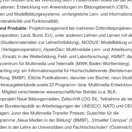
mationen. Entwicklung von Anwendungen im Bildungsbereich (CBTs,
nen und Modellbildungssysteme, umfangreiche Lern- und Informatio
nteraktivität und Funktionalität).
und Produkte:
Projektmanagement bei mehreren Drittmittelprojekten
ooperation, Land, Bund, EU), unter anderem
Lehren und Lernen mit 
(Studienmaterialien zur Lehrerfortbildung),
MODUS: Modellbildung u
(Verlagskooperation),
HyperDisc
: Multimediale Lern- und Arbeitsu
Einsatz in der Weiterbildung, Feld- und Laborforschung),
KMMT
: da
zentrum für Multimedia und Telematik (MWK Baden-Württemberg). 
aching.org
: ein Informationsportal für Hochschullehrende (Bertelsmann
iftung, BMBF). Etliche Publikationen, darunter vier Bücher, neun Studi
Herausgeberbände sowie 23 Programm- bzw. Multimedia-Entwicklun
:
Mitglied verschiedener wissenschaftlicher Beiräte (u.a. BLK-
nprojekt Neue Bildungsmedien, Zeitschrift LOG IN); Teilnahme als b
 der Bundesrepublik an Arbeitstagungen der UNESCO, NATO und O
agen; Juror des Multimedia-Transfer Preises; Gutachter für die
gramme „Neue Medien in der Bildung“ (BMBF), „Virtueller Campus“ (
en in der Lehre an Universitäten und Fachhochschulen“ (Österreich)