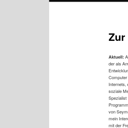
Zur
Aktuell:
A
der als A
Entwicklun
Computer 
Internets
soziale M
Spezialist 
Programmi
von Seymo
mein Inte
mit der F