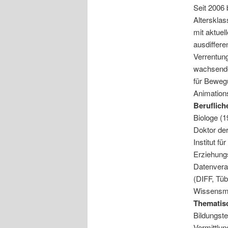
Seit
2006 b
Alterskla
mit aktue
ausdiffere
Verrentun
wachsenden
für Beweg
Animation
Beruflich
Biologe (
Doktor der
Institut fü
Erziehungs
Datenverar
(DIFF, Tüb
Wissensmed
Thematis
Bildungste
Vermittlu