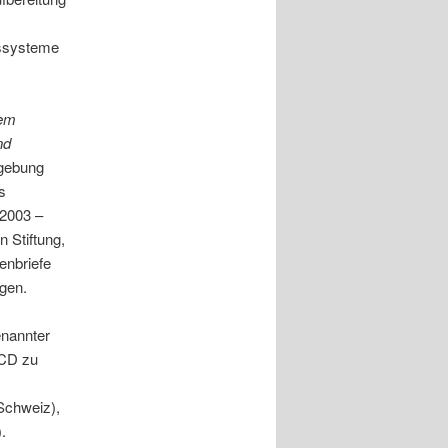
nssysteme
dem
nd
mgebung
s
2003 –
 Stiftung,
enbriefe
gen.
enannter
ECD zu
Schweiz),
.