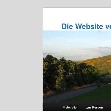
Zum
primären
Inhalt
Die Website 
springen
Hauptmenü
Materialien
zur Person