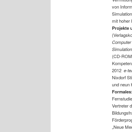
von Infor
Simulatio
mit hoher I
Projekte 
(Verlagsk
Computer
Simulation
(CD-ROM, 
Kompetenz
2012
e-te
Nixdorf St
und neun 
Formales
Fernstudie
Vertreter
Bildungsfr
Förderpro
„Neue Medi